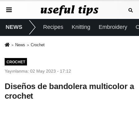
NEWS
Recipes
Knitting
Embroidery
C
News
Crochet
CROCHET
Yayınlanma: 02 May 2023 - 17:12
Diseños de bandolera multicolor a
crochet